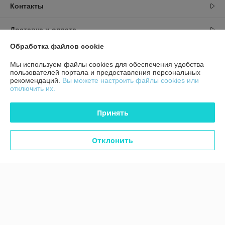
Контакты
Доставка и оплата
Обработка файлов cookie
График работы
Мы используем файлы cookies для обеспечения удобства
пользователей портала и предоставления персональных
Полная версия сайта
рекомендаций.
Вы можете настроить файлы cookies или
отключить их.
Политика обработки cookies
Принять
Сайт создан на платформе Deal.by
Отклонить
Информация для покупателя
Юридическое лицо:
ЧТУП "Аксстарт"
246015, Гомельская область, г. Гомель, ул. Лепешинского, д. 7С, пом. 43