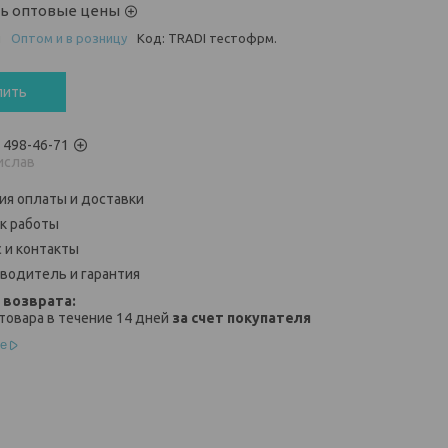
ть оптовые цены
и
Оптом и в розницу
Код:
TRADI тестофрм.
пить
) 498-46-71
ислав
ия оплаты и доставки
к работы
 и контакты
водитель и гарантия
товара в течение 14 дней
за счет покупателя
е