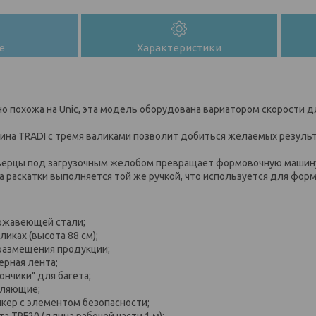
е
Характеристики
но похожа на Unic, эта модель оборудована вариатором скорости 
ина TRADI с тремя валиками позволит добиться желаемых резуль
верцы под загрузочным желобом превращает формовочную машину
а раскатки выполняется той же ручкой, что используется для фор
ржавеющей стали;
ликах (высота 88 см);
размещения продукции;
ерная лента;
ончики" для багета;
вляющие;
нкер с элементом безопасности;
 TRF20 (длина рабочей части 1 м);