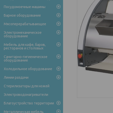
Посудомоечные машины
Барное оборудование
Мясоперерабатывающее
Электромеханическое
оборудование
Мебель для кафе, баров,
ресторанов и столовых
Санитарно-гигиеническое
оборудование
Холодильное оборудование
Линии раздачи
Стерилизаторы для ножей
Электроводонагреватели
Благоустройство территории
Металлическая мебель