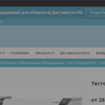
рудование для общепита! Доставка по РБ!
Подроб
71
и
О компании
Контакты
Доставка и оплата
Возвр
терское и хлебопекарное оборудование
Тестоокруглители
Тес
Тест
от
28