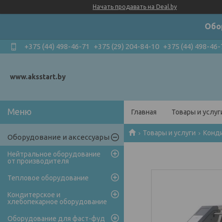
Начать продавать на Deal.by
Обо
+375 (44) 498-46-71
+375 (29) 204-84-10
+375 (44) 498-46-
www.aksstart.by
Главная
Товары и услуг
Товары и услуги
Конди
Оборудование и аксессуары
Нейтральное оборудование
от производителя
Тепловое оборудование
Кондитерское и
хлебопекарное оборудование
Оборудование для фаст-фуд