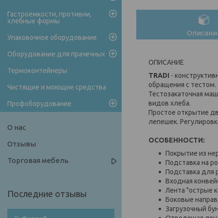
Гастроемкости, противни,
хлебные формы
Описани
Упаковочное оборудование
Оборудование для прачечных
ОПИСАНИЕ
Термоконтейнеры
TRADI
- конструктив
обращения с тестом.
Чистящие и моющие средства
Тестозакаточная маш
видов хлеба.
Профоборудование
Простое открытие д
лепешек. Регулировк
О нас
ОСОБЕННОСТИ:
Отзывы
Покрытие из не
Торговая мебель
Подставка на ро
Подставка для 
Входная конвей
Лента "острые к
Боковые напра
Загрузочный бу
Отводящая лента