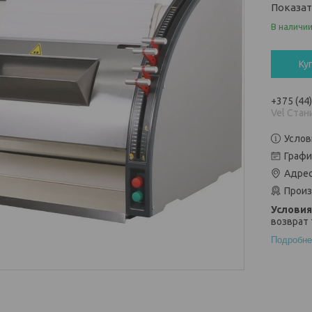
Показа
В наличи
Ку
+375 (44
Vel Стан
Услов
Графи
Адрес
Произ
возврат 
Подробне