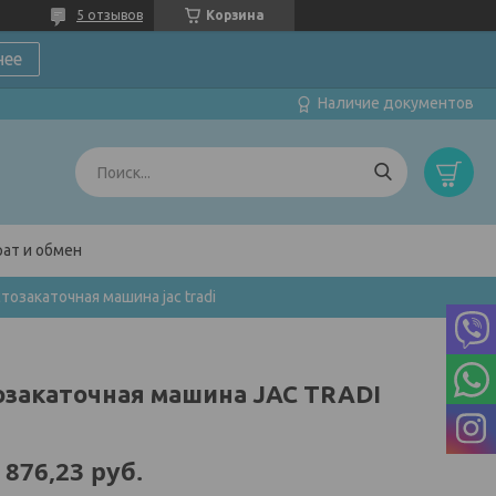
5 отзывов
Корзина
нее
Наличие документов
ат и обмен
тозакаточная машина jac tradi
озакаточная машина JAC TRADI
 876,23
руб.