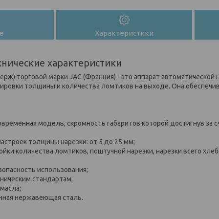
е
Характеристики
хнические характеристики
ерж) торговой марки JAC (Франция) - это аппарат автоматической
ровки толщины и количества ломтиков на выходе. Она обеспечив
современная модель, скромность габаритов которой достигнув за 
астроек толщины нарезки: от 5 до 25 мм;
йки количества ломтиков, поштучной нарезки, нарезки всего хлеб
езопасность использования;
еническим стандартам;
 масла;
нная нержавеющая сталь.