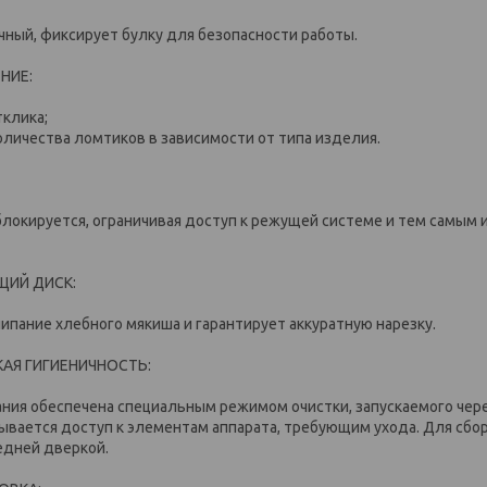
ичный, фиксирует булку для безопасности работы.
НИЕ:
тклика;
оличества ломтиков в зависимости от типа изделия.
 блокируется, ограничивая доступ к режущей системе и тем самым
ИЙ ДИСК:
ипание хлебного мякиша и гарантирует аккуратную нарезку.
КАЯ ГИГИЕНИЧНОСТЬ:
ания обеспечена специальным режимом очистки, запускаемого чере
вается доступ к элементам аппарата, требующим ухода. Для сбор
едней дверкой.