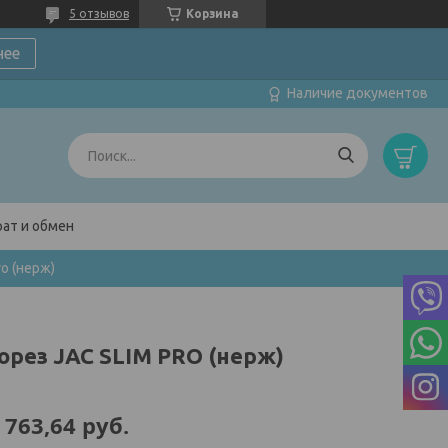
5 отзывов
Корзина
нее
Наличие документов
ат и обмен
ro (нерж)
орез JAC SLIM PRO (нерж)
 763,64
руб.