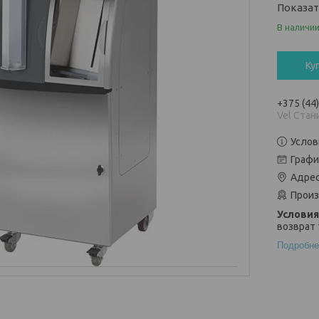
Показа
В наличи
Ку
+375 (44
Vel Стан
Услов
Графи
Адрес
Произ
возврат 
Подробне