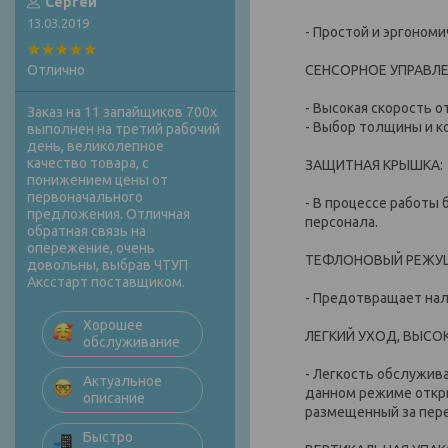
Сергей
13.03.2019
- Простой и эргоном
СЕНСОРНОЕ УПРАВЛЕ
Отлично
- Высокая скорость о
Заказ на 11 запайщиков 700х
- Выбор толщины и к
выполнен на третий рабочий
день, великолепное
качество товара, с
ЗАЩИТНАЯ КРЫШКА:
понижением цены от
первоначального
- В процессе работы
предложения. Отличная
персонала.
обратная связь на
опережение, очень
ТЕФЛОНОВЫЙ РЕЖУЩ
довольны, выбрав ЧТУП
Аксстарт поставщиком.
- Предотвращает нал
Хорошее
ЛЕГКИЙ УХОД, ВЫСО
обслуживание
- Легкость обслужив
Актуальное
данном режиме откры
описание
размещенный за пер
Быстро