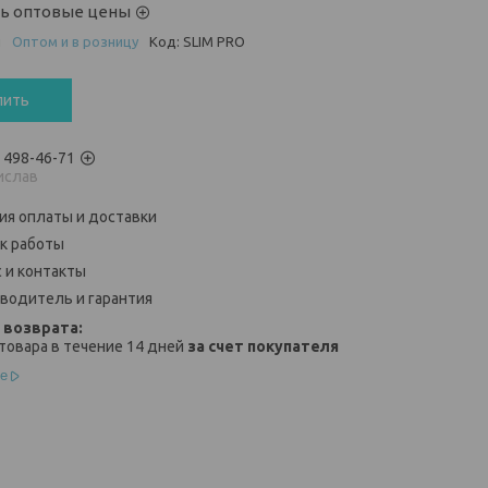
ть оптовые цены
и
Оптом и в розницу
Код:
SLIM PRO
пить
) 498-46-71
ислав
ия оплаты и доставки
к работы
 и контакты
водитель и гарантия
товара в течение 14 дней
за счет покупателя
е