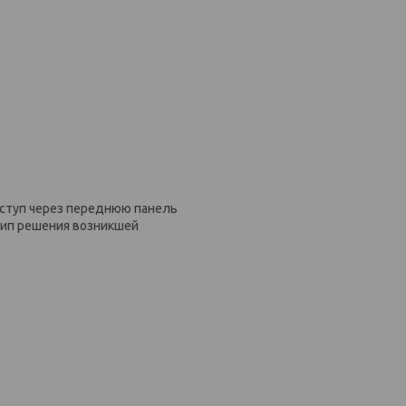
оступ через переднюю панель
цип решения возникшей