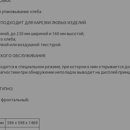
ОВКА:
и упаковывание хлеба.
 ПОДХОДИТ ДЛЯ НАРЕЗКИ ЛЮБЫХ ИЗДЕЛИЙ:
иной, до 250 мм шириной и 160 мм высотой;
го хлеба;
ипкой или воздушной текстурой.
СКОГО ОБСЛУЖИВАНИЯ:
одится в специальном режиме, при котором к ним открывается д
иагностики при обнаружении неполадок выводит на дисплей прин
ТУПНО:
в фронтальный;
мм
596 х 598 х 1469