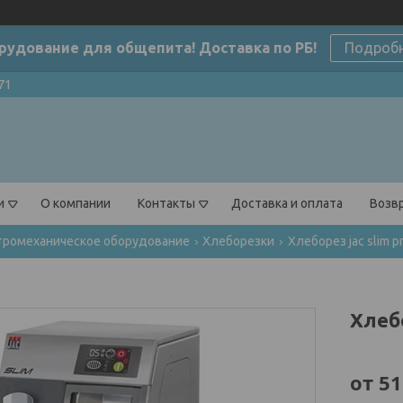
рудование для общепита! Доставка по РБ!
Подроб
71
и
О компании
Контакты
Доставка и оплата
Возвр
тромеханическое оборудование
Хлеборезки
Хлеборез jac slim p
Хлеб
от
51