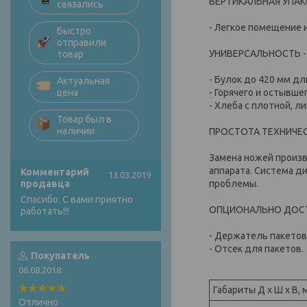
ВЕРТИКАЛЬНАЯ УПАК
связались
- Легкое помещение 
Быстро
отправили
УНИВЕРСАЛЬНОСТЬ -
товар
- Булок до 420 мм дл
Актуальная
- Горячего и остывше
цена
- Хлеба с плотной, л
Товар был в
наличии
ПРОСТОТА ТЕХНИЧЕ
Замена ножей произв
аппарата. Система д
Комментарий
13.03.2019
проблемы.
продавца
Спасибо. С вами приятно
ОПЦИОНАЛЬНО ДОС
работать!!!
- Держатель пакето
- Отсек для пакетов.
Покупатель
06.08.2018
Габариты Д х Ш х В, 
Отлично