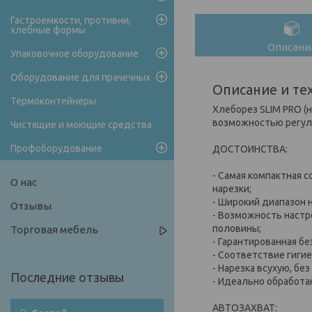
Гастроемкости, противни,
хлебные формы
Описани
Упаковочное оборудование
Оборудование для прачечных
Описание и те
Термоконтейнеры
Хлеборез SLIM PRO (н
возможностью регули
Чистящие и моющие средства
Профоборудование
ДОСТОИНСТВА:
- Самая компактная 
О нас
нарезки;
- Широкий диапазон н
Отзывы
- Возможность настро
половины;
Торговая мебель
- Гарантированная б
- Соответствие гиги
- Нарезка всухую, без
- Идеально обработа
АВТОЗАХВАТ: