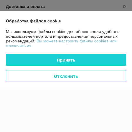
Доставка и оплата
График работы
Обработка файлов cookie
Мы используем файлы cookies для обеспечения удобства
Полная версия сайта
пользователей портала и предоставления персональных
рекомендаций.
Вы можете настроить файлы cookies или
отключить их.
Политика обработки cookies
Принять
Сайт создан на платформе Deal.by
Отклонить
Информация для покупателя
Юридическое лицо:
ЧТУП "Аксстарт"
246015, Гомельская область, г. Гомель, ул. Лепешинского, д. 7С, пом. 43
Регистрационный номер ЕГР: 491323623