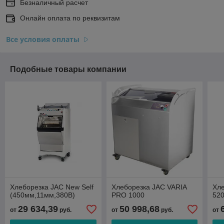
Безналичный расчет
Онлайн оплата по реквизитам
Все условия оплаты
Подобные товары компании
Хлеборезка JAC New Self
Хлеборезка JAC VARIA
Хл
(450мм,11мм,380B)
PRO 1000
520
29 634,39
50 998,68
от
руб.
от
руб.
от