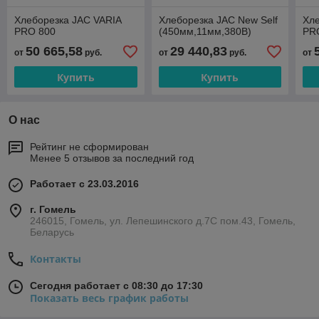
Хлеборезка JAC VARIA
Хлеборезка JAC New Self
Хле
PRO 800
(450мм,11мм,380B)
PR
50 665,58
29 440,83
от
руб.
от
руб.
от
Купить
Купить
О нас
Рейтинг не сформирован
Менее 5 отзывов за последний год
Работает с 23.03.2016
г. Гомель
246015, Гомель, ул. Лепешинского д.7С пом.43, Гомель,
Беларусь
Контакты
Сегодня работает с 08:30 до 17:30
Показать весь график работы