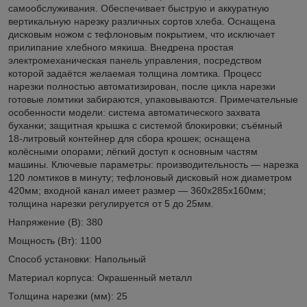
самообслуживания. Обеспечивает быструю и аккуратную
вертикальную нарезку различных сортов хлеба. Оснащена
дисковым ножом с тефлоновым покрытием, что исключает
прилипание хлебного мякиша. Внедрена простая
электромеханическая панель управления, посредством
которой задаётся желаемая толщина ломтика. Процесс
нарезки полностью автоматизирован, после цикла нарезки
готовые ломтики забираются, упаковываются. Примечательные
особенности модели: система автоматического захвата
буханки; защитная крышка с системой блокировки; съёмный
18-литровый контейнер для сбора крошек; оснащена
колёсными опорами; лёгкий доступ к основным частям
машины. Ключевые параметры: производительность — нарезка
120 ломтиков в минуту; тефлоновый дисковый нож диаметром
420мм; входной канал имеет размер — 360х285х160мм;
толщина нарезки регулируется от 5 до 25мм.
Напряжение (В): 380
Мощность (Вт): 1100
Способ установки: Напольный
Материал корпуса: Окрашенный металл
Толщина нарезки (мм): 25