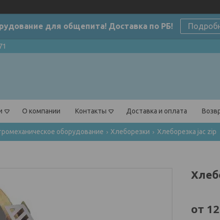
рудование для общепита! Доставка по РБ!
Подроб
71
и
О компании
Контакты
Доставка и оплата
Возвр
тромеханическое оборудование
Хлеборезки
Хлеборезка jac zip
Хлебо
от
12