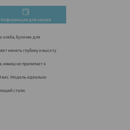
Информация для заказа
о хлеба, булочек для
яет менять глубину и высоту
, мякиш не прилипает к
й вес. Модель идеально
еющей стали.