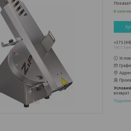
Показа
В наличи
Ку
+375 (44
Vel Стан
Услов
Графи
Адрес
Произ
возврат 
Подробне