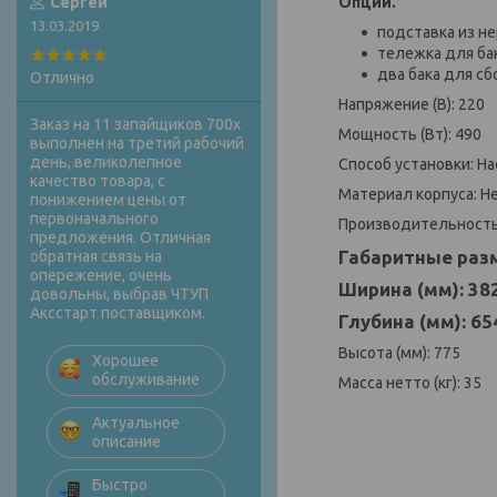
Опции.
Сергей
13.03.2019
подставка из н
тележка для ба
два бака для сб
Отлично
Напряжение (В): 220
Заказ на 11 запайщиков 700х
Мощность (Вт): 490
выполнен на третий рабочий
день, великолепное
Способ установки: Н
качество товара, с
Материал корпуса: 
понижением цены от
первоначального
Производительность 
предложения. Отличная
Габаритные разм
обратная связь на
опережение, очень
Ширина (мм): 38
довольны, выбрав ЧТУП
Аксстарт поставщиком.
Глубина (мм): 65
Высота (мм): 775
Хорошее
обслуживание
Масса нетто (кг): 35
Актуальное
описание
Быстро