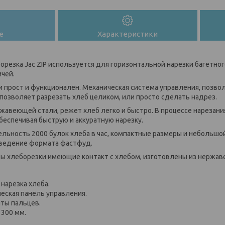
е
Характеристики
резка Jac ZIP используется для горизонтальной нарезки багетног
ичей.
 прост и функционален. Механическая система управления, позвол
 позволяет разрезать хлеб целиком, или просто сделать надрез.
жавеющей стали, режет хлеб легко и быстро. В процессе нарезания
беспечивая быструю и аккуратную нарезку.
льность 2000 булок хлеба в час, компактные размеры и небольшо
аведение формата фастфуд.
ты хлеборезки имеющие контакт с хлебом, изготовлены из нержав
нарезка хлеба.
еская панель управления.
ты пальцев.
300 мм.