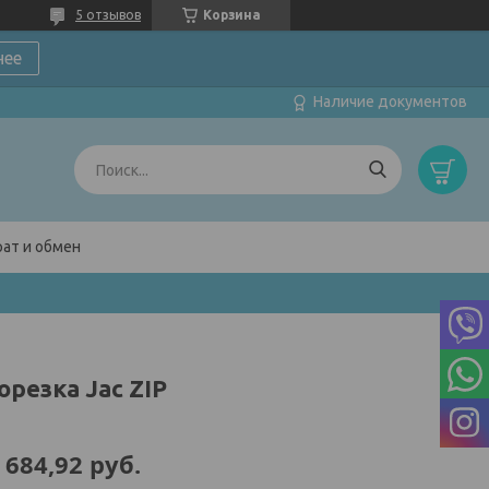
5 отзывов
Корзина
нее
Наличие документов
ат и обмен
резка Jac ZIP
 684,92
руб.