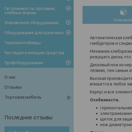
Гастроемкости, противни,
хлебные формы
Описани
Упаковочное оборудование
Оборудование для прачечных
Автоматическая хлебо
Термоконтейнеры
гамбургеров и сэндв
Механизм хлеборезки
Чистящие и моющие средства
режущего диска, что
Профоборудование
Дисковый нож из нер
лезвию, тем самым о
О нас
Высокая производите
впишется в любое з
Отзывы
Корпус и все элемен
Торговая мебель
Особенности.
горизонтальная 
электромеханич
щиток для защи
нож диаметром 