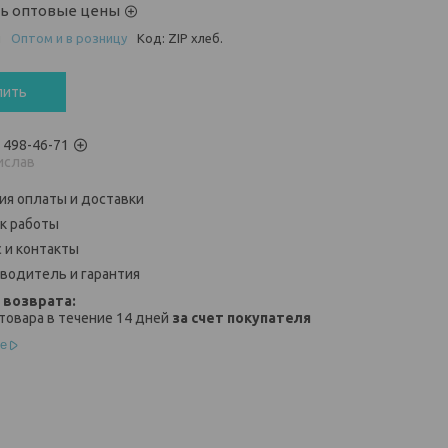
ть оптовые цены
и
Оптом и в розницу
Код:
ZIP хлеб.
пить
) 498-46-71
ислав
ия оплаты и доставки
к работы
 и контакты
водитель и гарантия
товара в течение 14 дней
за счет покупателя
е