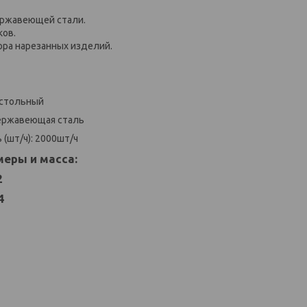
ержавеющей стали.
ков.
ора нарезанных изделий.
астольный
Нержавеющая сталь
(шт/ч): 2000шт/ч
еры и масса:
2
4