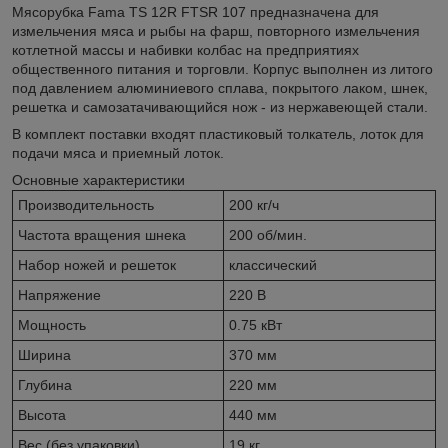
Мясорубка Fama TS 12R FTSR 107 предназначена для
измельчения мяса и рыбы на фарш, повторного измельчения
котлетной массы и набивки колбас на предприятиях
общественного питания и торговли. Корпус выполнен из литого
под давлением алюминиевого сплава, покрытого лаком, шнек,
решетка и самозатачивающийся нож - из нержавеющей стали.
В комплект поставки входят пластиковый толкатель, лоток для
подачи мяса и приемный лоток.
Основные характеристики
Производительность
200 кг/ч
Частота вращения шнека
200 об/мин.
Набор ножей и решеток
классический
Напряжение
220 В
Мощность
0.75 кВт
Ширина
370 мм
Глубина
220 мм
Высота
440 мм
Вес (без упаковки)
19 кг