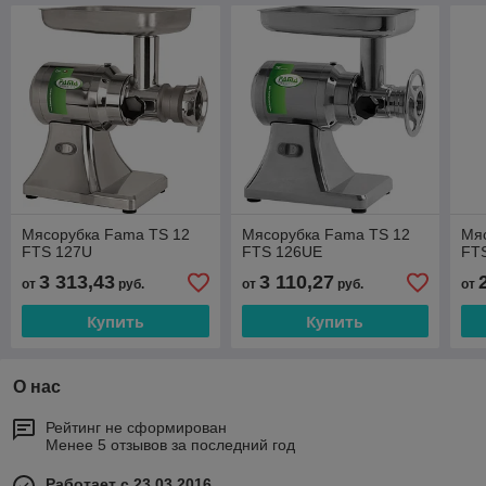
Мясорубка Fama TS 12
Мясорубка Fama TS 12
Мя
FTS 127U
FTS 126UE
FT
3 313,43
3 110,27
от
руб.
от
руб.
от
Купить
Купить
О нас
Рейтинг не сформирован
Менее 5 отзывов за последний год
Работает с 23.03.2016