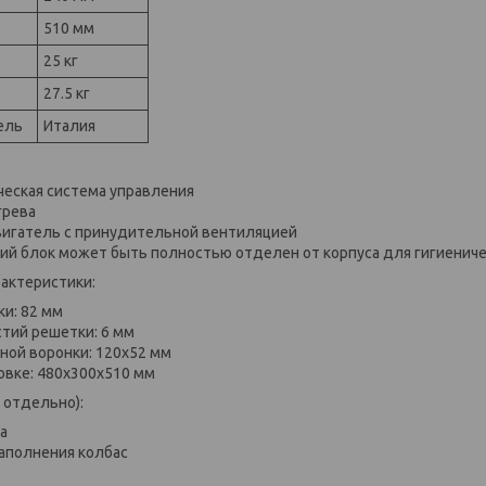
510 мм
25 кг
27.5 кг
ель
Италия
еская система управления
грева
игатель с принудительной вентиляцией
й блок может быть полностью отделен от корпуса для гигиениче
актеристики:
и: 82 мм
тий решетки: 6 мм
ной воронки: 120x52 мм
овке: 480х300х510 мм
 отдельно):
а
аполнения колбас