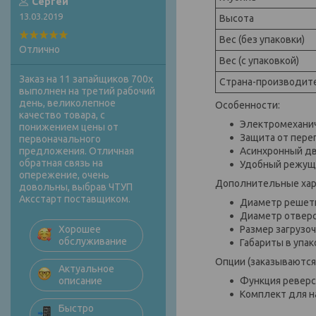
Сергей
13.03.2019
Высота
Вес (без упаковки)
Отлично
Вес (с упаковкой)
Заказ на 11 запайщиков 700х
Страна-производит
выполнен на третий рабочий
день, великолепное
Особенности:
качество товара, с
Электромеханич
понижением цены от
Защита от пере
первоначального
Асинхронный дв
предложения. Отличная
обратная связь на
Удобный режущи
опережение, очень
Дополнительные хар
довольны, выбрав ЧТУП
Аксстарт поставщиком.
Диаметр решетк
Диаметр отверс
Размер загрузоч
Хорошее
обслуживание
Габариты в упак
Опции (заказываются
Актуальное
Функция реверс
описание
Комплект для н
Быстро