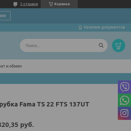
5 отзывов
Корзина
нее
Наличие документов
ат и обмен
рубка Fama TS 22 FTS 137UT
820,35
руб.