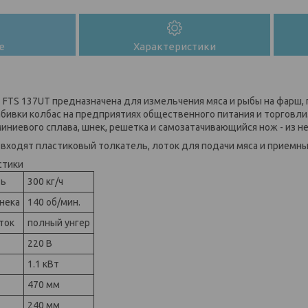
е
Характеристики
2 FTS 137UT предназначена для измельчения мяса и рыбы на фарш,
абивки колбас на предприятиях общественного питания и торговли
ниевого сплава, шнек, решетка и самозатачивающийся нож - из 
 входят пластиковый толкатель, лоток для подачи мяса и приемны
стики
ть
300 кг/ч
нека
140 об/мин.
ток
полный унгер
220 В
1.1 кВт
470 мм
240 мм