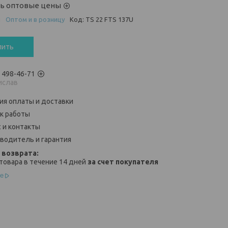
ть оптовые цены
и
Оптом и в розницу
Код:
TS 22 FTS 137U
пить
) 498-46-71
ислав
ия оплаты и доставки
к работы
 и контакты
водитель и гарантия
товара в течение 14 дней
за счет покупателя
е