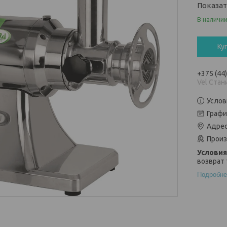
Показа
В наличи
Ку
+375 (44
Vel Стан
Услов
Графи
Адрес
Произ
возврат 
Подробне