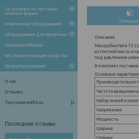
Гастроемкости, противни,
хлебные формы
Описани
Упаковочное оборудование
Оборудование для прачечных
Описание
Термоконтейнеры
Мясорубка Fama TS 2
котлетной массы и н
Чистящие и моющие средства
под давлением алюми
В комплект поставки
Профоборудование
Основные характери
О нас
Производительнос
Частота вращения ш
Отзывы
Набор ножей и реше
Торговая мебель
Напряжение
Мощность
Ширина
Глубина