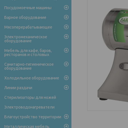
Посудомоечные машины
Барное оборудование
Мясоперерабатывающее
Электромеханическое
оборудование
Мебель для кафе, баров,
ресторанов и столовых
Санитарно-гигиеническое
оборудование
Холодильное оборудование
Линии раздачи
Стерилизаторы для ножей
Электроводонагреватели
Благоустройство территории
Металлическая мебель