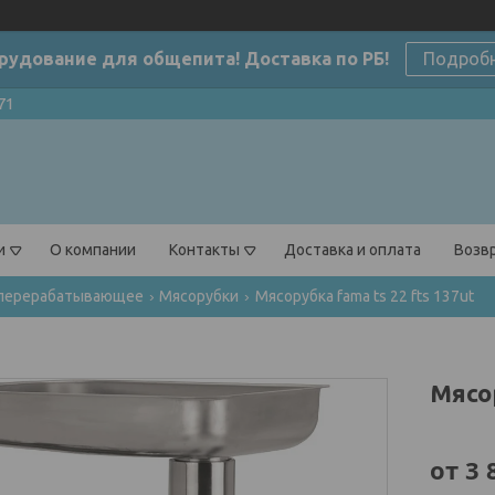
рудование для общепита! Доставка по РБ!
Подроб
71
и
О компании
Контакты
Доставка и оплата
Возвр
перерабатывающее
Мясорубки
Мясорубка fama ts 22 fts 137ut
Мясо
от
3 