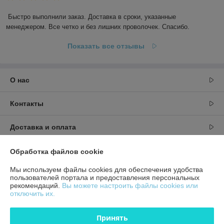
Быстро выполнили заказ. Доставка в сроки, указанные 
менеджером. Все четко и без лишних проволочек. Спасибо.
Показать все отзывы
О нас
Контакты
Доставка и оплата
График работы
Обработка файлов cookie
Мы используем файлы cookies для обеспечения удобства
Полная версия сайта
пользователей портала и предоставления персональных
рекомендаций.
Вы можете настроить файлы cookies или
отключить их.
Политика обработки cookies
Принять
Сайт создан на платформе Deal.by