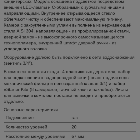
кондитерских. Модель оснащена подсветкой посредством
внешней LED-лампы и C-образными с зубчатыми нишами
направляющими. Внутреннее открывающееся стекло
облегчают чистку и обеспечивают максимальную гигиену.
Камера с закругленными углами выполнена из нержавеющей
стали AISI 304, направляющие - из профилированной стали,
дверной замок - из высокопрочного самосмазывающегося
технополимера, внутренний штифт дверной ручки - из
углеродного волокна.
Оборудование должно быть подключено к сети водоснабжения
(вентиль 3/4″).
В комплект поставки входят 4 пластиковых держателя, набор
для подключения к водопроводной сети (шланг подачи воды,
механический фильтр и невозвратный клапан 3/4) и набор
«Starter Kit» (8 саморезов, гаечный ключ и наклейка). Листы
для выпечки в комплект поставки не входят и приобретаются
отдельно.
Основные характеристики
Подключение
газ
Количество уровней
20
Расстояние между уровнями
67 мм