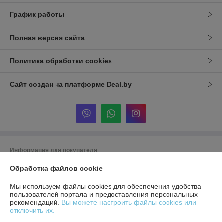
График работы
Полная версия сайта
Политика обработки cookies
Сайт создан на платформе Deal.by
Информация для покупателя
Юридическое лицо:
ЧТУП "Аксстарт"
Обработка файлов cookie
246015, Гомельская область, г. Гомель, ул. Лепешинского, д. 7С, пом. 43
Мы используем файлы cookies для обеспечения удобства
Регистрационный номер ЕГР: 491323623
пользователей портала и предоставления персональных
рекомендаций.
Вы можете настроить файлы cookies или
УНП: 491323623
отключить их.
Регистрационный орган: Гомельский городской исполнительный