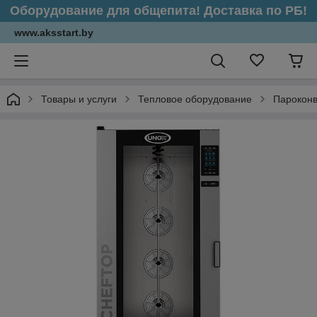
Оборудование для общепита! Доставка по РБ!
www.aksstart.by
Товары и услуги
Тепловое оборудование
Парокон