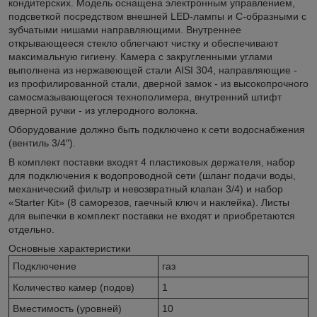
кондитерских. Модель оснащена электронным управлением,
подсветкой посредством внешней LED-лампы и C-образными с
зубчатыми нишами направляющими. Внутреннее
открывающееся стекло облегчают чистку и обеспечивают
максимальную гигиену. Камера с закругленными углами
выполнена из нержавеющей стали AISI 304, направляющие -
из профилированной стали, дверной замок - из высокопрочного
самосмазывающегося технополимера, внутренний штифт
дверной ручки - из углеродного волокна.
Оборудование должно быть подключено к сети водоснабжения
(вентиль 3/4″).
В комплект поставки входят 4 пластиковых держателя, набор
для подключения к водопроводной сети (шланг подачи воды,
механический фильтр и невозвратный клапан 3/4) и набор
«Starter Kit» (8 саморезов, гаечный ключ и наклейка). Листы
для выпечки в комплект поставки не входят и приобретаются
отдельно.
Основные характеристики
Подключение
газ
Количество камер (подов)
1
Вместимость (уровней)
10