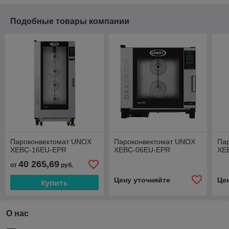
Подобные товары компании
Пароконвектомат UNOX
Пароконвектомат UNOX
Па
XEBC-16EU-EPR
XEBC-06EU-EPR
XE
40 265,69
от
руб.
Цену уточняйте
Це
Купить
О нас