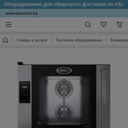
Оборудование для общепита! Доставка по РБ!
www.aksstart.by
Товары и услуги
Тепловое оборудование
Конвекци