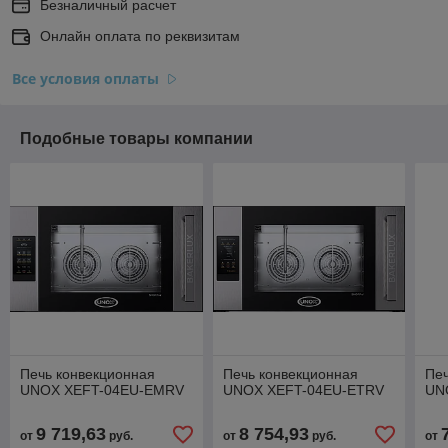
Безналичный расчет
Онлайн оплата по реквизитам
Все условия оплаты
Подобные товары компании
Печь конвекционная
Печь конвекционная
Печ
UNOX XEFT-04EU-EMRV
UNOX XEFT-04EU-ETRV
UN
9 719,63
8 754,93
от
руб.
от
руб.
от