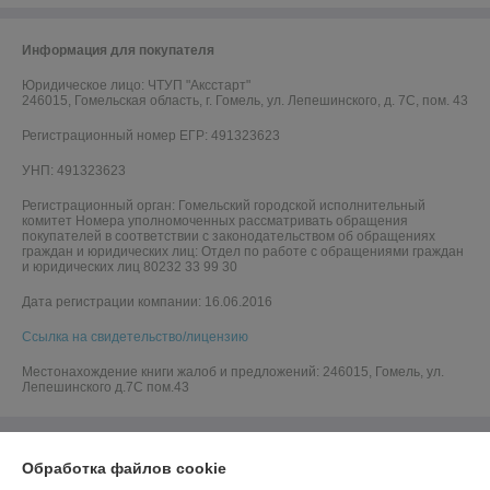
Информация для покупателя
Юридическое лицо:
ЧТУП "Аксстарт"
246015, Гомельская область, г. Гомель, ул. Лепешинского, д. 7С, пом. 43
Регистрационный номер ЕГР: 491323623
УНП: 491323623
Регистрационный орган: Гомельский городской исполнительный
комитет Номера уполномоченных рассматривать обращения
покупателей в соответствии с законодательством об обращениях
граждан и юридических лиц: Отдел по работе с обращениями граждан
и юридических лиц 80232 33 99 30
Дата регистрации компании: 16.06.2016
Ссылка на свидетельство/лицензию
Местонахождение книги жалоб и предложений: 246015, Гомель, ул.
Лепешинского д.7С пом.43
Обработка файлов cookie