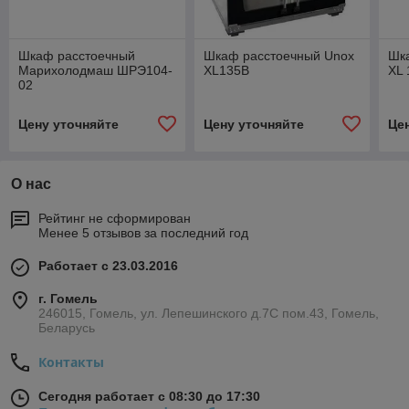
Шкаф расстоечный
Шкаф расстоечный Unox
Шк
Марихолодмаш ШРЭ104-
XL135B
XL 
02
Цену уточняйте
Цену уточняйте
Це
О нас
Рейтинг не сформирован
Менее 5 отзывов за последний год
Работает с 23.03.2016
г. Гомель
246015, Гомель, ул. Лепешинского д.7С пом.43, Гомель,
Беларусь
Контакты
Сегодня работает с 08:30 до 17:30