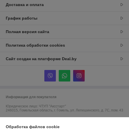
Доставка и оплата
График работы
Полная версия сайта
Политика обработки cookies
Сайт создан на платформе Deal.by
Информация для покупателя
Юридическое лицо:
ЧТУП "Аксстарт"
246015, Гомельская область, г. Гомель, ул. Лепешинского, д. 7С, пом. 43
Регистрационный номер ЕГР: 491323623
Обработка файлов cookie
УНП: 491323623