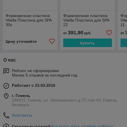
Формовочная пластина
Формовочная пластина
Фо
Vitella Пластина для SPA
Vitella Пластина для SPA
Vit
30s
22
11
391,90
от
руб.
от
Цену уточняйте
Купить
О нас
Рейтинг не сформирован
Менее 5 отзывов за последний год
Работает с 23.03.2016
г. Гомель
246015, Гомель, ул. Лепешинского д.7С пом.43, Гомель,
Беларусь
Контакты
Показать весь график работы
Сегодня выходной