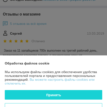
Отзывы о магазине
5 отзывов за всё время
Сергей
13.03.2019
Отлично
Заказ на 11 запайщиков 700х выполнен на третий рабочий день, 
великолепное качество товара, с понижением цены от 
первоначального предложения. Отличная обратная связь на 
Обработка файлов cookie
опережение, очень довольны, выбрав ЧТУП Аксстарт поставщиком.
Мы используем файлы cookies для обеспечения удобства
пользователей портала и предоставления персональных
Покупатель
06.08.2018
рекомендаций.
Вы можете настроить файлы cookies или
отключить их.
Отлично
Быстро выполнили заказ. Доставка в сроки, указанные 
Принять
менеджером. Все четко и без лишних проволочек. Спасибо.