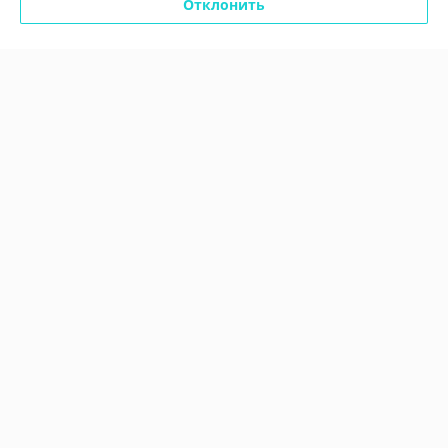
Отклонить
Показать все отзывы
О нас
Контакты
Доставка и оплата
График работы
Полная версия сайта
Политика обработки cookies
Сайт создан на платформе Deal.by