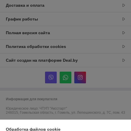
Доставка и оплата
График работы
Полная версия сайта
Политика обработки cookies
Сайт создан на платформе Deal.by
Информация для покупателя
Юридическое лицо:
ЧТУП "Аксстарт"
246015, Гомельская область, г. Гомель, ул. Лепешинского, д. 7С, пом. 43
Регистрационный номер ЕГР: 491323623
Обработка файлов cookie