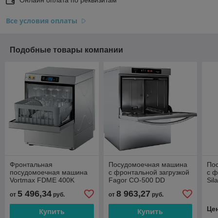
Все условия оплаты
Подобные товары компании
Фронтальная
Посудомоечная машина
По
посудомоечная машина
с фронтальной загрузкой
с ф
Vortmax FDME 400K
Fagor CO-500 DD
Sil
доз
5 496,34
8 963,27
от
руб.
от
руб.
Це
Купить
Купить